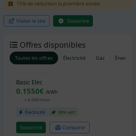
15% de réduction la première année
Visiter le site
Souscrire
Offres disponibles
Toutes les offres
Électricité
Gaz
Énergies
Basic Elec
0.1550€
/kWh
+ 6.90€/mois
Électricité
30% vert
Souscrire
Comparer