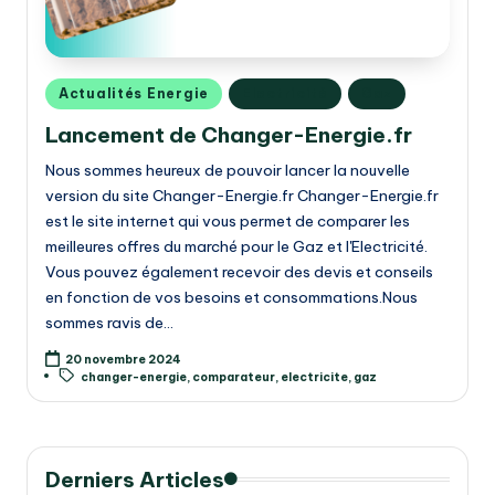
r
g
i
Posted
Actualités Energie
Electricité
Gaz
e
in
Lancement de Changer-Energie.fr
.f
Nous sommes heureux de pouvoir lancer la nouvelle
r
version du site Changer-Energie.fr Changer-Energie.fr
est le site internet qui vous permet de comparer les
meilleures offres du marché pour le Gaz et l'Electricité.
Vous pouvez également recevoir des devis et conseils
en fonction de vos besoins et consommations.Nous
sommes ravis de…
20 novembre 2024
Tags:
changer-energie
,
comparateur
,
electricite
,
gaz
Derniers Articles